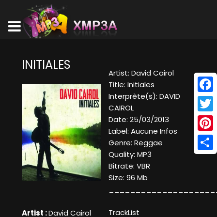
INITIALES
Artist: David Cairol
Title: Initiales
Interprète(s): DAVID
Face
CAIROL
Twitt
Date: 25/03/2013
Label: Aucune Infos
Pinte
Genre: Reggae
Quality: MP3
Shar
Bitrate: VBR
Size: 96 Mb
____________________
TrackList
Artist :
David Cairol