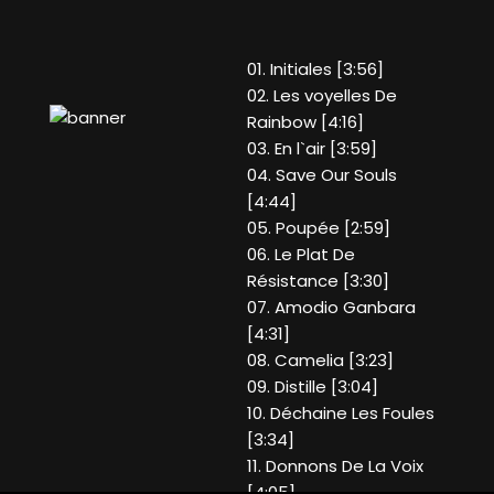
01. Initiales [3:56]
02. Les voyelles De
Rainbow [4:16]
03. En l`air [3:59]
04. Save Our Souls
[4:44]
05. Poupée [2:59]
06. Le Plat De
Résistance [3:30]
07. Amodio Ganbara
[4:31]
08. Camelia [3:23]
09. Distille [3:04]
10. Déchaine Les Foules
[3:34]
11. Donnons De La Voix
[4:05]