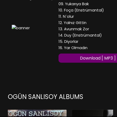
09. Yukarıya Bak
10. Foça (Enstrümantal)
11. N`olur
12. Yalnız Gittin
13. Avunmak Zor
14. Duy (Enstrümantal)
15. Diyorlar
16. Yar Olmadın
Download [ MP3 ]
OGÜN SANLISOY ALBUMS