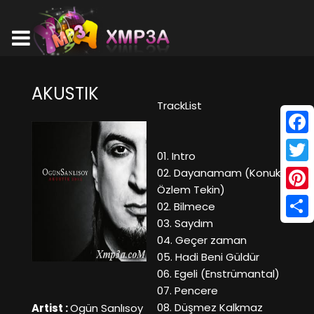
AKUSTIK
TrackList
Face
01. Intro
Twitt
02. Dayanamam (Konuk:
Özlem Tekin)
Pinte
02. Bilmece
03. Saydım
Shar
04. Geçer zaman
05. Hadi Beni Güldür
06. Egeli (Enstrümantal)
07. Pencere
08. Düşmez Kalkmaz
Artist :
Ogün Sanlısoy