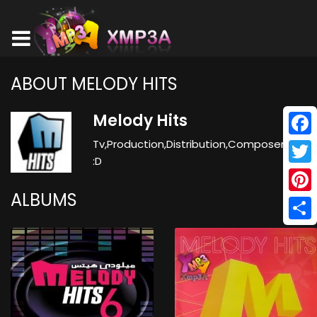
ABOUT MELODY HITS
Melody Hits
Tv,Production,Distribution,Composer
Face
:D
Twitt
ALBUMS
Pinte
Shar