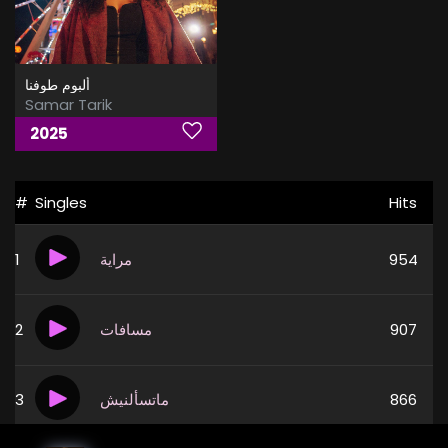
ألبوم طوفنا
Samar Tarik
2025
#
Singles
Hits
1
مراية
954
2
مسافات
907
3
ماتسألنيش
866