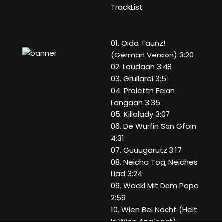
TrackList
01. Oida Taunz!
(German Version) 3:20
02. Laudaah 3:48
03. Grullarei 3:51
04. Prolettn Feian
Langaah 3:35
05. Killalady 3:07
06. De Wurfin San Gfoin
4:31
07. Guuugarutz 3:17
08. Neicha Tog, Neiches
Liad 3:24
09. Wackl Mit Dem Popo
2:59
10. Wien Bei Nacht (Heit
Is Wien Ang`sagt)