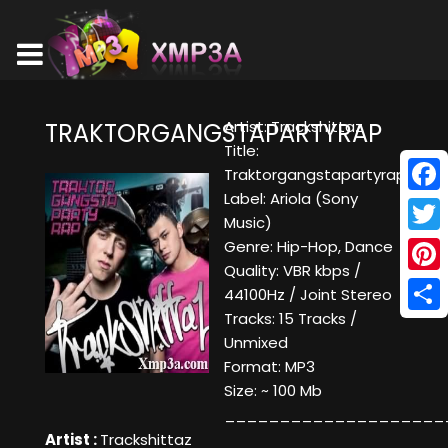
Artist: Trackshittaz
TRAKTORGANGSTAPARTYRAP
Title:
Traktorgangstapartyrap
Label: Ariola (Sony
Face
Music)
Twitt
Genre: Hip-Hop, Dance
Quality: VBR kbps /
Pinte
44100Hz / Joint Stereo
Tracks: 15 Tracks /
Shar
Unmixed
Format: MP3
Size: ~ 100 Mb
____________________
Artist :
Trackshittaz