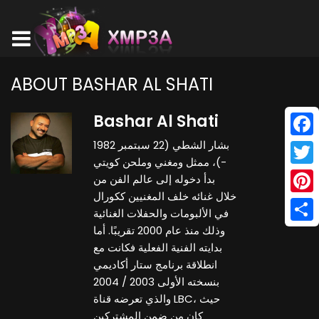
ABOUT BASHAR AL SHATI
Bashar Al Shati
بشار الشطي (22 سبتمبر 1982
Face
-)، ممثل ومغني وملحن كويتي
Twitt
بدأ دخوله إلى عالم الفن من
خلال غنائه خلف المغنيين ككورال
Pinte
في الألبومات والحفلات الغنائية
وذلك منذ عام 2000 تقريبًا. أما
Shar
بدايته الفنية الفعلية فكانت مع
انطلاقة برنامج ستار أكاديمي
بنسخته الأولى 2003 / 2004
والذي تعرضه قناة LBC، حيث
كان من ضمن المشتركين