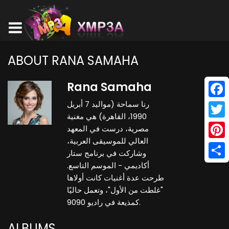
ABOUT RANA SAMAHA
Rana Samaha
رنا سماحة (مواليد 7 أبريل
Face
1990، القاهرة) هي مغنية
Twitt
مصرية، درست في المعهد
العالي للموسيقى العربية،
Pinte
وشاركت في برنامج ستار
أكاديمي - الموسم التاسع.
Shar
طرحت عدة أغنيات كانت أولاها
"غلطت من الأول"، وتعمل حاليًا
كمذيعة في راديو 9090.
ALBUMS