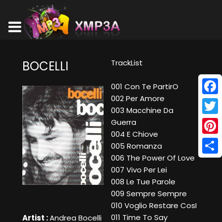
TrackList
BOCELLI
001 Con Te PartirO
002 Per Amore
Face
003 Macchine Da
Twitt
Guerra
004 E Chiove
Pinte
005 Romanza
006 The Power Of Love
Shar
007 Vivo Per Lei
008 Le Tue Parole
009 Sempre Sempre
010 Voglio Restare CosI
011 Time To Say
Artist :
Andrea Bocelli