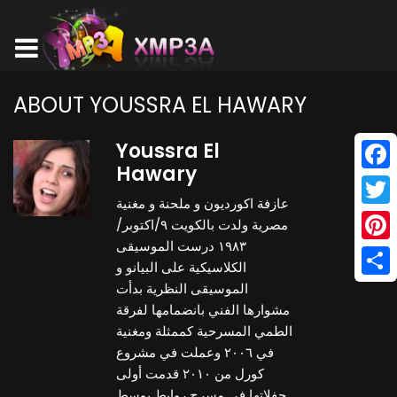
ABOUT YOUSSRA EL HAWARY
Youssra El
Hawary
Face
عازفة اكورديون و ملحنة و مغنية
Twitt
مصرية ولدت بالكويت ٩/اكتوبر/
١٩٨٣ درست الموسيقى
Pinte
الكلاسيكية على البيانو و
Shar
الموسيقى النظرية بدأت
مشوارها الفني بانضمامها لفرقة
الطمي المسرحية كممثلة ومغنية
في ٢٠٠٦ وعملت في مشروع
كورل من ٢٠١٠ قدمت أولى
حفلاتها في مسرح روابط بوسط