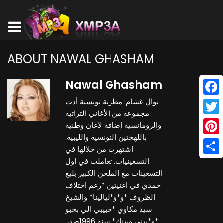
ABOUT NAWAL GHASHAM
Nawal Ghasham
نوال غشام: مطربة تونسية أدت
Face
مجموعة من الأغاني التراثية
Twitt
والرومانسية إضافة لأغان وطنية
باللهجتين التونسية والليبية.
Pinte
اشتهرت من خلالها في
التسعينيات. تعاملت في اول
Shar
التسعينات مع الملحن الكبير بليغ
حمدي في اغنيتين *رغم اختلاف
الظروف *و*و*ليالينا* والشيخ
سيد مكاوي *حبيبي الي بحبو
*و*بيني وبينك* سنة 1996صدر