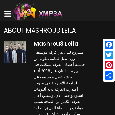
ABOUT MASHROU3 LEILA
Mashrou3 Leila
مشروع ليلى هي فرقة موسيقى
Face
روك بديل لبنانية مكونة من
Twitt
خمسة أعضاء. الفرقة تشكلت في
بيروت، لبنان عام 2008 أثناء
Pinte
ورشة عمل موسيقية في
الجامعة الأميركية في بيروت.
Shar
أصدرت الفرقة ثلاثة ألبومات
استوديو حتى الآن، وتسبب أغانِ
الفرقة الكثير من الضجة بسبب
مواضيعها. اسماء الفريق: -حامد
سنّو -هايغ بابازيان -فراس أبو