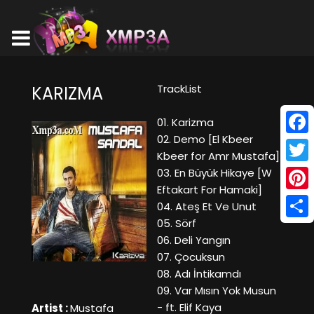
TrackList
KARIZMA
01. Karizma
02. Demo [El Kbeer
Face
Kbeer for Amr Mustafa]
Twitt
03. En Büyük Hikaye [W
Eftakart For Hamaki]
Pinte
04. Ateş Et Ve Unut
05. Sörf
Shar
06. Deli Yangın
07. Çocuksun
08. Adı İntikamdı
09. Var Mısın Yok Musun
- ft. Elif Kaya
Artist :
Mustafa