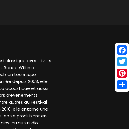
Face
si classique avec divers
, Renee Wilkin a
Twitt
oulx en technique
ômée depuis 2008, elle
Pinte
duo acoustique et aussi
Shar
lors d’événements
ntre autres au Festival
n 2010, elle entame une
, en se produisant en
ainsi qu’au studio