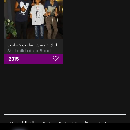
البوم فريق شبيك لبيك - مفيش صاحب يتصاحب
Shobeik Lobeik Band
2015
مهرجنات, مهرجان, مفيش صاحب يتصاحب, ولاد اللبانين, حسن
البرنس, فارس حميده, اغانى شعبى, مهرجانات, xmp3a, , xmp3 ,