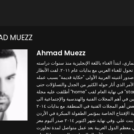
AD MUEZZ
Ahmad Muezz
ي، ابتدأ الغناء باللغة الإنجليزية منذ سنوات دراسته
الجامعية في الأردن الى أن تحول للغناء العربي مع بدايات عام ٢٠١١. لفت الأنظار
سط عام ٢٠١٣ بعد صدور أغنيته العربية الأولى "حكاية قديمة" بسبب عمله
الأمر الذي أثار حوله الكثير من الجدل والتساؤلات حتى
أطلقت عليه مجلة "home" في نهاية العام لقب "starchitect" أو المعماري النجم.
 في أهم المجلات الفنية والهندسية والإجتماعية الى
أن تصدرت صوره أغلفة بعض أهم المجلات الفنية في المنطقة. مع بدايات ٢٠١٤
 الإفتتاح الخاصة بمؤتمر الطفولة المبكرة في الأردن
برعاية سمو الأميرة رجوى بنت علي. وفي نهاية شهر اكتوبر ٢٠١٤ صدر ألبوم معز
في معظم الدول العربية بعد عمل متواصل لمدة تجاوزت