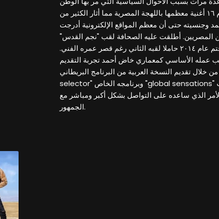
دة مرات بسبب الأحوال السياسية التي مر بها الوطن
العربي. حمل الألبوم ١٦ أغنية معظمها باللهجة المصرية مما أثار الكثير من
مد وجنسيته حتى أن معظم المواقع الإلكترونية أدرجت
 المصريين. أطلقت عليه الصحافة لقب "نجم القدس"
بعد صدور الألبوم حيث ختم عام ٢٠١٤ حاملا لقبه الثاني رغم قصر عمره الفني.
جانب عمله الأساسي كمعماري خاض أحمد تجربة التقديم
ن خلال تقديم النسخة العربية من البرنامج البريطاني "the
selector" وبرنامجه الخاص "global sensations" والذي يقدم فيه أغاني البوب
لأمر الذي ساعده على التواصل بشكل أكبر ومباشر مع
الجمهور.