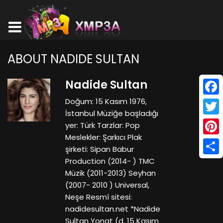
ABOUT NADIDE SULTAN
Nadide Sultan
Doğum: 15 Kasım 1976,
Face
İstanbul Müziğe başladığı
Twitt
yer: Türk Tarzlar: Pop
Meslekler: Şarkıcı Plak
Pinte
şirketi: Sipan Babur
Production (2014- ) TMC
Shar
Müzik (2011-2013) Seyhan
(2007- 2010 ) Universal,
Neşe Resmî sitesi:
nadidesultan.net *Nadide
Sultan Yonat (d. 15 Kasım