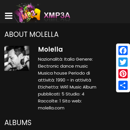
ABOUT MOLELLA
Molella
Nazionalità: Italia Genere:
Face
Electronic dance music
Twitt
Musica house Periodo di
attività: 1990 – in attività
Pinte
Etichetta: WR1 Music Album
pubblicati: 5 Studio: 4
Shar
Raccolte: 1 Sito web:
molella.com
ALBUMS