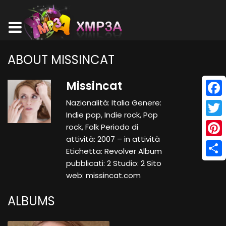
ABOUT MISSINCAT
Missincat
Nazionalità: Italia Genere:
Face
Indie pop, Indie rock, Pop
Twitt
rock, Folk Periodo di
attività: 2007 – in attività
Pinte
Etichetta: Revolver Album
pubblicati: 2 Studio: 2 Sito
Shar
web: missincat.com
ALBUMS