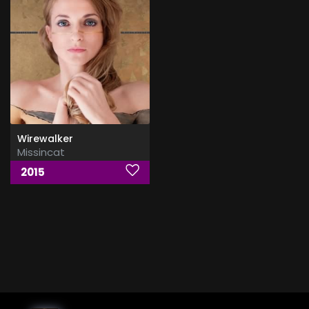
Wirewalker
Missincat
2015