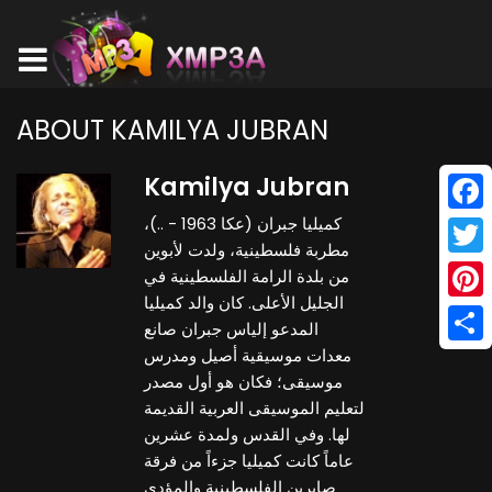
ABOUT KAMILYA JUBRAN
Kamilya Jubran
كميليا جبران (عكا 1963 - ..)،
Face
مطربة فلسطينية، ولدت لأبوين
Twitt
من بلدة الرامة الفلسطينية في
الجليل الأعلى. كان والد كميليا
Pinte
المدعو إلياس جبران صانع
معدات موسيقية أصيل ومدرس
Shar
موسيقى؛ فكان هو أول مصدر
لتعليم الموسيقى العربية القديمة
لها. وفي القدس ولمدة عشرين
عاماً كانت كميليا جزءاً من فرقة
صابرين الفلسطينية والمؤدي