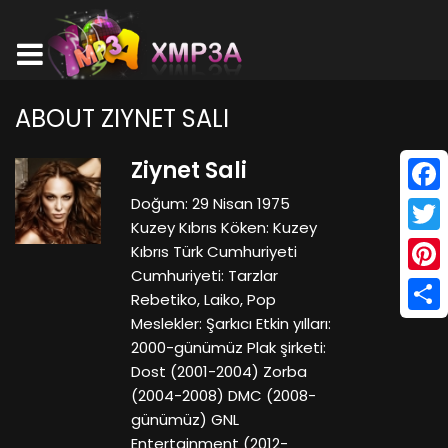
ABOUT ZIYNET SALI
Ziynet Sali
Doğum: 29 Nisan 1975
Face
Kuzey Kıbrıs Köken: Kuzey
Twitt
Kıbrıs Türk Cumhuriyeti
Cumhuriyeti: Tarzlar
Pinte
Rebetiko, Laiko, Pop
Meslekler: Şarkıcı Etkin yılları:
Shar
2000-günümüz Plak şirketi:
Dost (2001-2004) Zorba
(2004-2008) DMC (2008-
günümüz) GNL
Entertainment (2012-