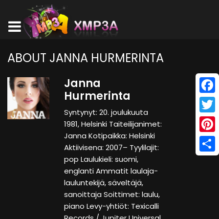
ABOUT JANNA HURMERINTA
Janna
Hurmerinta
Face
Syntynyt: 20. joulukuuta
Twitt
1981, Helsinki Taiteilijanimet:
Janna Kotipaikka: Helsinki
Pinte
Aktiivisena: 2007– Tyylilajit:
Shar
pop Laulukieli: suomi,
englanti Ammatit laulaja-
lauluntekijä, säveltäjä,
sanoittaja Soittimet: laulu,
piano Levy-yhtiöt: Texicalli
Records / Jupiter Universal