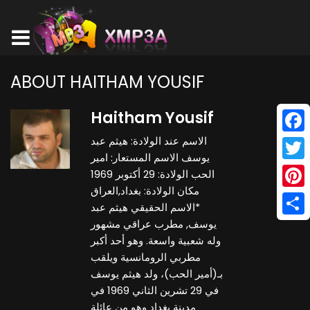
ABOUT HAITHAM YOUSIF
Haitham Yousif
الاسم عند الولادة: هيثم عبد
Face
يوسف الاسم المستعار: امير
Twitt
الحب الولادة: 29 أكتوبر 1969
مكان الولادة: بغداد,العراق
Pinte
*الاسم الحقيقي هيثم عبد
يوسف, مطرب عراقي مشهور
Shar
وله شعبية واسعة. وهو أحد أكبر
مطربي الرومانسية ويلقب
بـ(أمير الحب)، ولد هيثم يوسف
في 29 تشرين الثاني 1969 في
مدينة بغداد وهو من عائلة