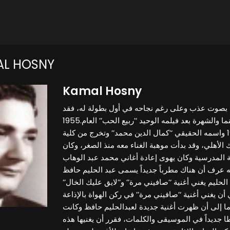
AL HOSNY
Kamal Hosny
بصوت عذب وعلى رغم نجاحه في أول بطولة له، فقد
قرر الابتعاد وهجر عالم السينما والشهرة بعد فيلمه الوحيد ‘’ربيع الحب’’ العام.1955
ولد كمال حسني في عام 1929 واسمه الحقيقي ‘’كمال الدين محمد’’ وتخرج من كلية
 الأهلي، وقد بدأت موهبة الغناء معه منذ الصغر، وكان
ة المدرسية وكان يهوى إعادة أغاني محمد عبد الوهاب
نه عرف أن هناك مطرباً جديداً يسمى عبد الحليم حافظ
حليم يغني أغنية ‘’صافيني مرة’’ و’’لايق عليك الخال’’
 يغني أغنية ‘’صافيني مرة’’ في ركن الهواة بالإذاعة
ما إلى أن ظهرت أغنية جديدة لعبدالحليم حافظ وكانت
نمطا جديداً في الموسيقى والكلمات، فقرر أن يغنيها هذه