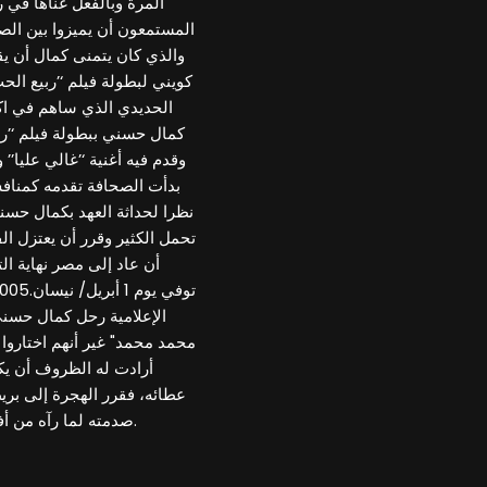
المرة وبالفعل غناها في ر
المستمعون أن يميزوا بين الص
والذي كان يتمنى كمال أن يق
كويني لبطولة فيلم ‘’ربيع ا
كمال حسني ببطولة فيلم ‘’
وقدم فيه أغنية ‘’غالي عليا’’ 
بدأت الصحافة تقدمه كمنافس 
نظرا لحداثة العهد بكمال حسن
تحمل الكثير وقرر أن يعتزل الف
أن عاد إلى مصر نهاية ال
محمد محمد" غير أنهم اختارو
أرادت له الظروف أن يك
عطائه، فقرر الهجرة إلى بريط
صدمته لما رآه من أفعال الوشاة وإلحاقدين في الوسطين الفني والإعلامي.