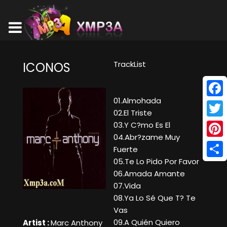
TrackList
ICONOS
01.Almohada
Face
02.El Triste
Twitt
03.Y C?mo Es El
04.Abr?zame Muy
Pinte
Fuerte
05.Te Lo Pido Por Favor
Shar
06.Amada Amante
07.Vida
08.Ya Lo Sé Que T? Te
Vas
09.A Quién Quiero
Artist :
Marc Anthony