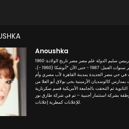
USHKA
Anoushka
اسم الولادة: قرتانوس جاربيس سليم الدولة علم مصر مصر تاريخ الولادة: 1960
مكان الولادة: القاهرة، مصر سنوات العمل: 1987 - حتى الآن *أنوشكا (1960 -)،
 في حي مصر الجديدة بمدينة القاهرة لأب مصري وأم
بمدارس كالوسديان الأرمينية بحى بولاق أبو العلا من
لثانوية ثم التحقت بالجامعة الأمريكية قسم سكرتارية
ظفة بشركة استثمار أجنبية – ثم في شركة طارق نور
للإعلانات كمطربة إعلانات.