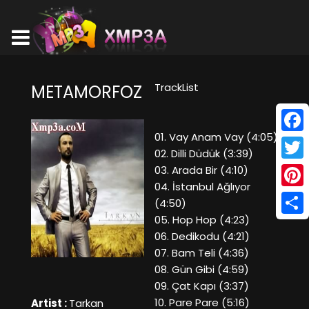
TrackList
METAMORFOZ
01. Vay Anam Vay (4:05)
Face
02. Dilli Düdük (3:39)
Twitt
03. Arada Bir (4:10)
04. İstanbul Ağlıyor
Pinte
(4:50)
05. Hop Hop (4:23)
Shar
06. Dedikodu (4:21)
07. Bam Teli (4:36)
08. Gün Gibi (4:59)
09. Çat Kapı (3:37)
10. Pare Pare (5:16)
Artist :
Tarkan