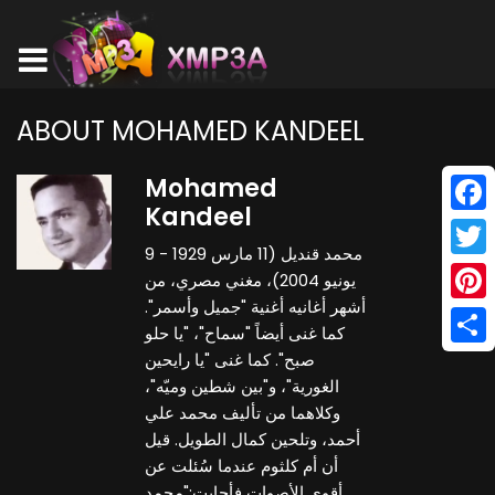
ABOUT MOHAMED KANDEEL
Mohamed
Kandeel
Face
محمد قنديل (11 مارس 1929 - 9
Twitt
يونيو 2004)، مغني مصري، من
أشهر أغانيه أغنية "جميل وأسمر".
Pinte
كما غنى أيضاً "سماح"، "يا حلو
Shar
صبح". كما غنى "يا رايحين
الغورية"، و"بين شطين وميّه"،
وكلاهما من تأليف محمد علي
أحمد، وتلحين كمال الطويل. قيل
أن أم كلثوم عندما سُئلت عن
أقوى الأصوات فأجابت:"محمد