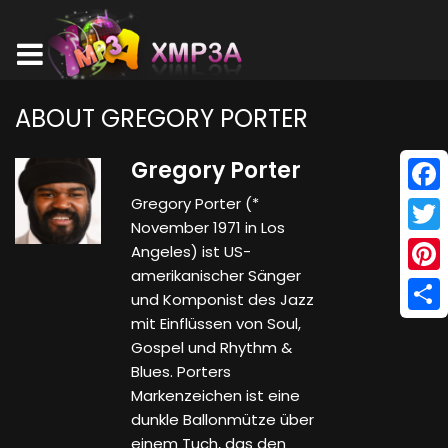
ABOUT GREGORY PORTER
Gregory Porter
Gregory Porter (*
Face
November 1971 in Los
Twitt
Angeles) ist US-
amerikanischer Sänger
Pinte
und Komponist des Jazz
mit Einflüssen von Soul,
Shar
Gospel und Rhythm &
Blues. Porters
Markenzeichen ist eine
dunkle Ballonmütze über
einem Tuch, das den