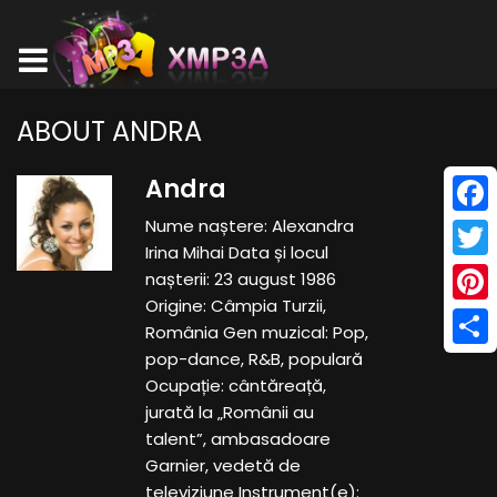
ABOUT ANDRA
Andra
Nume naștere: Alexandra
Face
Irina Mihai Data și locul
Twitt
nașterii: 23 august 1986
Origine: Câmpia Turzii,
Pinte
România Gen muzical: Pop,
pop-dance, R&B, populară
Shar
Ocupație: cântăreață,
jurată la „Românii au
talent”, ambasadoare
Garnier, vedetă de
televiziune Instrument(e):