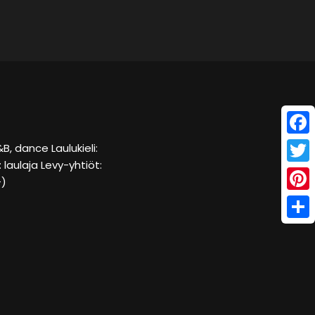
Face
&B, dance Laulukieli:
laulaja Levy-yhtiöt:
Twitt
–)
Pinte
Shar