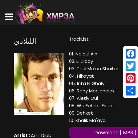
TrackList
الليلادي
01. Ne'oul Aih
02. El Lilady
Face
03. Toul Ma'an Shaifak
Twitt
04. Hikayat
05. Inta El Ghaly
Pinte
06. Rohy Mertahalak
07. Aletly Oul
Shar
08. We Fehmt Einak
09. Dehket
10. Khalik Ma'aya
Download [ MP3 ]
Artist :
Amr Diab