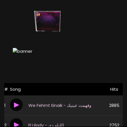
#
Song
Hits
1
We Fehmt Einaik - وفهمت عينيك
2885
2
El Lilady - الليله دى
2752