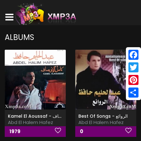
ALBUMS
Face
Twitt
Pinte
Shar
Best Of Songs - الروائع
Kamel El Aoussaf - كامل الاوصاف
Abd El Halem Hafez
Abd El Halem Hafez
1979
0