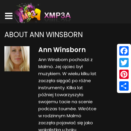
ABOUT ANN WINSBORN
Ann Winsborn
Ann Winsborn pochodzi z
Face
Malmö. Jej ojciec był
Twitt
muzykiem. W wieku kilku lat
zaczęła sięgać po różne
Pinte
instrumenty. Kilka lat
później towarzyszyła
Shar
swojemu tacie na scenie
podczas tournée. Wkrótce
w rodzinnym Malmö
zaczęła pojawiać się jako
wokalistka u boku