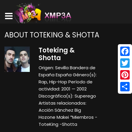
ABOUT TOTEKING & SHOTTA
Toteking &
Shotta
Face
Origen: Sevilla Bandera de
Twitt
España España Género(s):
Rap, Hip-Hop Período de
Pinte
actividad: 2001 — 2002
Shar
Discográfica(s): Superego
Artistas relacionados:
Acción Sánchez Big
Hozone Makei *Miembros -
ToteKing -Shotta