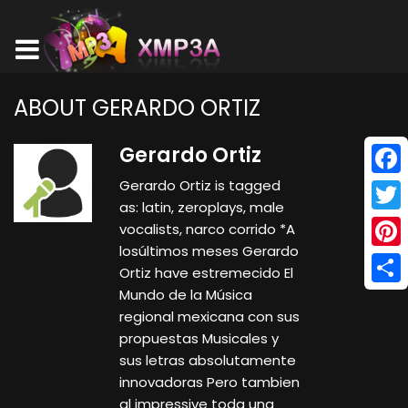
ABOUT GERARDO ORTIZ
Gerardo Ortiz
Gerardo Ortiz is tagged
Face
as: latin, zeroplays, male
Twitt
vocalists, narco corrido *A
losúltimos meses Gerardo
Pinte
Ortiz have estremecido El
Mundo de la Música
Shar
regional mexicana con sus
propuestas Musicales y
sus letras absolutamente
innovadoras Pero tambien
al impressive toda una