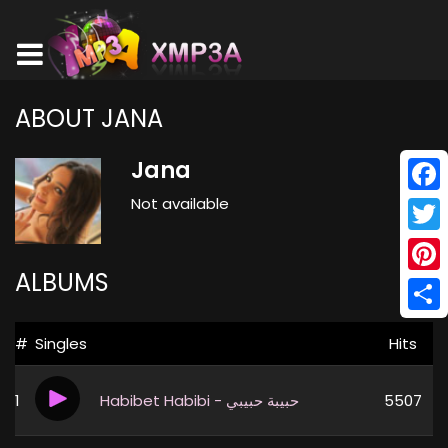
ABOUT JANA
Jana
Not available
Face
Twitt
ALBUMS
Pinte
Shar
#
Singles
Hits
1
Habibet Habibi - حبيبة حبيبي
5507