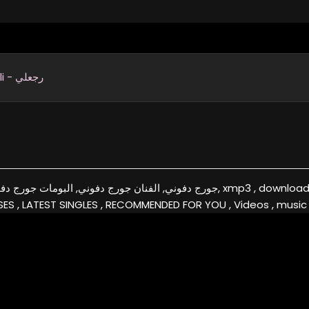
Rja3li - رجعلي
جورج دفوني, الفنان جورج , xmp3 , download, free, flac, aac, itunes, covers, remixes ,EXCLUSIVE
ES , LATEST SINGLES , RECOMMENDED FOR YOU , Videos , music