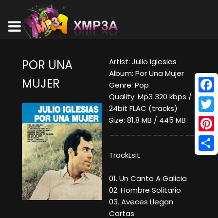
Artist: Julio Iglesias
POR UNA
Album: Por Una Mujer
MUJER
Genre: Pop
Quality: Mp3 320 kbps /
Face
24bit FLAC (tracks)
Twitt
Size: 81.8 MB / 445 MB
____________________
Pinte
TrackLsit
Shar
01. Un Canto A Galicia
02. Hombre Solitario
03. Aveces Llegan
Cartas