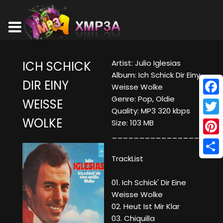
Artist: Julio Iglesias
ICH SCHICK
Album: Ich Schick Dir Einy
DIR EINY
Weisse Wolke
Genre: Pop, Oldie
WEISSE
Face
Quality: MP3 320 kbps
WOLKE
Twitt
Size: 103 MB
____________________
Pinte
TrackList
Shar
01. Ich Schick' Dir Eine
Weisse Wolke
02. Heut Ist Mir Klar
03. Chiquilla