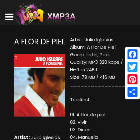
Artist: Julio Iglesias
A FLOR DE PIEL
Album: A Flor De Piel
Genre: Latin, Pop
Quality: MP3 320 kbps /
Face
Hi-Res 24Bit
Twitt
Size: 79 MB / 416 MB
____________________
Pinte
TrackList
Shar
01. A flor de piel
02. Vivir
03. Dicen
04. Manuela
Artist :
Julio Iglesias