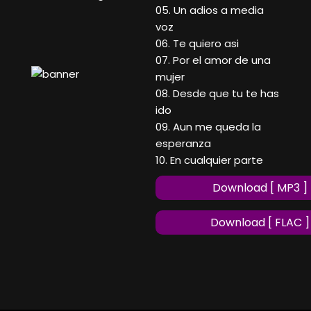
05. Un adios a media
voz
06. Te quiero asi
07. Por el amor de una
mujer
08. Desde que tu te has
ido
09. Aun me queda la
esperanza
10. En cualquier parte
Download [ MP3 ]
Download [ FLAC ]