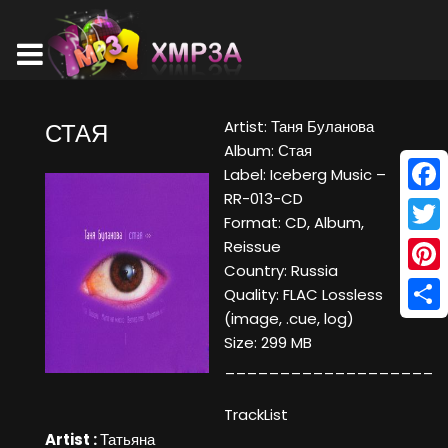
Artist: Таня Буланова
СТАЯ
Album: Стая
Label: Iceberg Music ‎–
RR-013-CD
Face
Format: CD, Album,
Twitt
Reissue
Country: Russia
Pinte
Quality: FLAC Lossless
(image, .cue, log)
Shar
Size: 299 MB
___________________
TrackList
Artist :
Татьяна