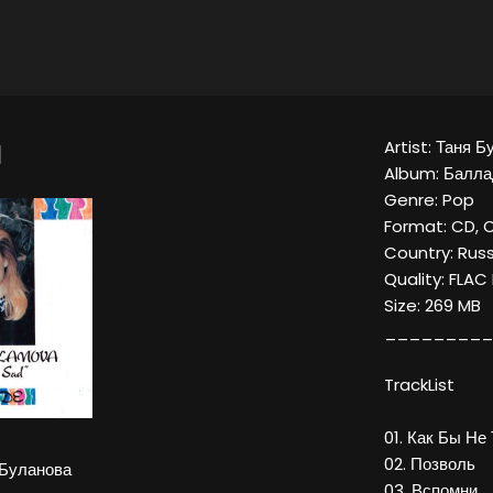
Artist: Таня Б
Ы
Album: Балл
Genre: Pop
Format: CD, 
Country: Russ
Quality: FLAC
Size: 269 MB
_________
TrackList
01. Как Бы Не 
02. Позволь
 Буланова
03. Вспомни