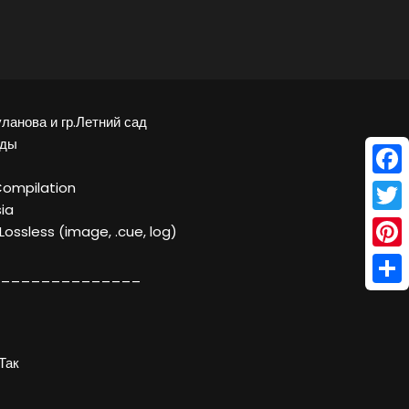
уланова и гр.Летний сад
ады
Face
Compilation
ia
Twitt
 Lossless (image, .cue, log)
Pinte
______________
Shar
Так