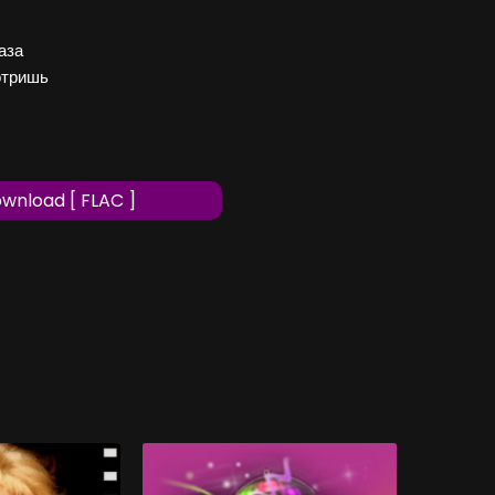
аза
отришь
wnload [ FLAC ]