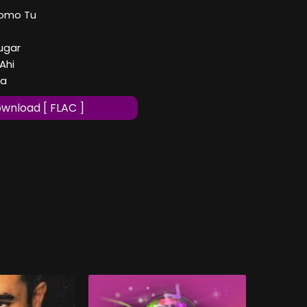
Como Tu
ugar
Ahi
sa
wnload [ FLAC ]