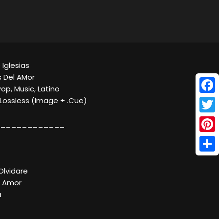
e Iglesias
 Del AMor
Pop, Music, Latino
Face
 Lossless (Image + .Cue)
Twitt
____________
Pinte
Shar
Olvidare
l Amor
a