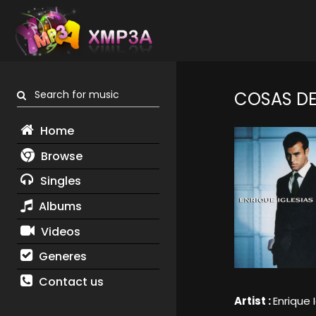
Search for music
COSAS D
Home
Browse
Singles
Albums
Videos
Generes
Contact us
Artist :
Enrique 