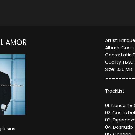
Artist: Enriqu
EL AMOR
Album: Cosas
Genre: Latin 
Quality: FLAC
Size: 336 MB
_________
TrackList
01. Nunca Te 
02. Cosas De
03. Esperanz
04. Desnudo
Iglesias
05. Contigo