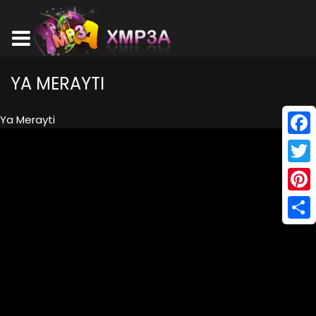
YA MERAYTI
Ya Merayti
Face
Twitt
Pinte
Shar