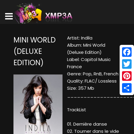
Artist: Indila
MINI WORLD
Album: Mini World
(DELUXE
(Deluxe Edition)
Label: Capitol Music
EDITION)
Face
France
Twitt
Genre: Pop, RnB, French
Quality: FLAC/ Lossless
Pinte
Size: 357 Mb
____________________
Shar
TrackList
01. Dernière danse
02. Tourner dans le vide