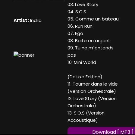
03. Love Story
04. S.O.S
05. Comme un bateau
Artist :
Indila
06. Run Run
07. Ego
08. Boite en argent
09. Tu ne m`entends
pas
10. Mini World
(Deluxe Edition)
11. Tourner dans le vide
(Version Orchestrale)
12. Love Story (Version
Orchestrale)
13. S.O.S (Version
Accoustique)
Download [ MP3 ]