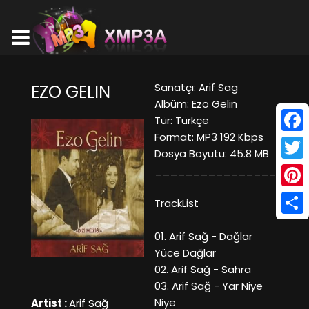
Sanatçı: Arif Sag
EZO GELIN
Albüm: Ezo Gelin
Tür: Türkçe
Format: MP3 192 Kbps
Face
Dosya Boyutu: 45.8 MB
Twitt
____________________
Pinte
TrackList
Shar
01. Arif Sağ - Dağlar
Yüce Dağlar
02. Arif Sağ - Sahra
03. Arif Sağ - Yar Niye
Niye
Artist :
Arif Sağ