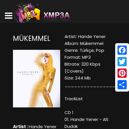
Artist: Hande Yener
MÜKEMMEL
Albüm: Mükemmel
Genre: Türkçe, Pop
Format: MP3
Face
Bitrate: 320 Kbps
Twitt
(Covers)
Size: 244 Mb
Pinte
____________________
Shar
TrackList
CD 1
01. Hande Yener - Alt
Dudak
Artist :
Hande Yener