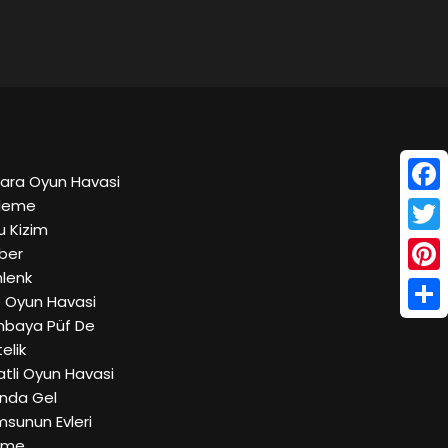
kara Oyun Havasi
Face
ifleme
u Kizim
Twitt
rber
hlenk
Pinte
e Oyun Havasi
Shar
ambaya Püf De
elik
latli Oyun Havasi
linda Gel
msunun Evleri
ekme