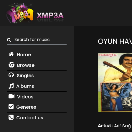
Search for music
OYUN HAV
Home
Browse
Singles
Albums
Videos
Generes
Contact us
Artist :
Arif Sağ