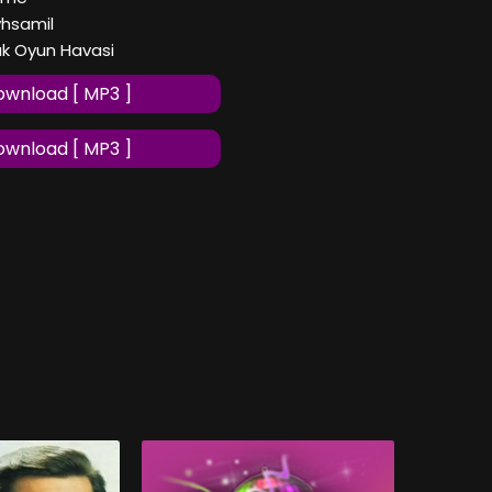
yhsamil
ak Oyun Havasi
wnload [ MP3 ]
wnload [ MP3 ]