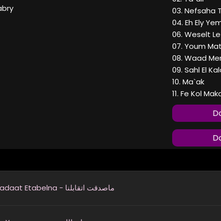
abry
03. Nefsaha 
04. Eh Ely Y
06. Weselt Le
07. Youm Ma
08. Waad Me
09. Sahl El K
10. Ma`ak
11. Fe Kol Mak
Do
Do
Masadaat Etabelna - ماصدقت اتقابلنا