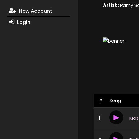
Artist :
Ramy S
New Account
Login
#
Song
1