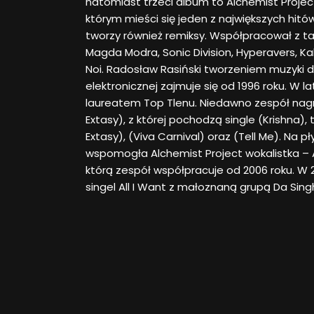
natomiast trzeci album to Alchemist Project 
którym mieści się jeden z największych hitów
tworzy również remiksy. Współpracował z ta
Magda Modra, Sonic Division, Hyperavers, Kal
Noi. Radosław Rasiński tworzeniem muzyki 
elektronicznej zajmuje się od 1996 roku. W l
laureatem Top Tlenu. Niedawno zespół nagra
Extasy), z której pochodzą single (Krishna), 
Extasy), (Viva Carnival) oraz (Tell Me). Na p
wspomogła Alchemist Project wokalistka – A
którą zespół współpracuje od 2006 roku. W 2
singel All I Want z małoznaną grupą Da Sing