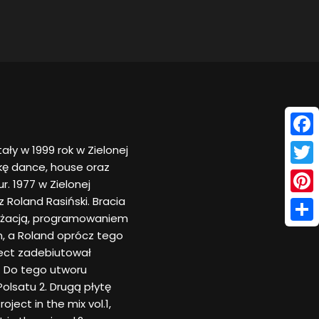
Face
ały w 1999 rok w Zielonej
ę dance, house oraz
Twitt
. 1977 w Zielonej
 Roland Rasiński. Bracia
Pinte
nżacją, programowaniem
Shar
, a Roland oprócz tego
ject zadebiutował
. Do tego utworu
Polsatu 2. Drugą płytę
oject in the mix vol.1,