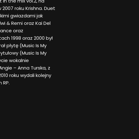
in the mix vol.2, na
 2007 roku Krishna. Duet
kimi gwiazdami jak
wi & Remi oraz Kai Del
dance oraz
atach 1998 oraz 2000 był
ł płytę (Music Is My
tytułowy (Music Is My
łycie wokalnie
ngie – Anna Turska, z
010 roku wydali kolejny
h RP.