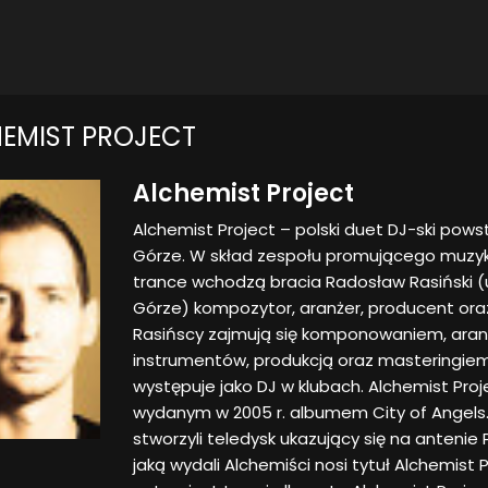
EMIST PROJECT
Alchemist Project
Alchemist Project – polski duet DJ-ski powst
Górze. W skład zespołu promującego muzyk
trance wchodzą bracia Radosław Rasiński (ur
Górze) kompozytor, aranżer, producent oraz
Rasińscy zajmują się komponowaniem, ara
instrumentów, produkcją oraz masteringiem
występuje jako DJ w klubach. Alchemist Pro
wydanym w 2005 r. albumem City of Angels
stworzyli teledysk ukazujący się na antenie 
jaką wydali Alchemiści nosi tytuł Alchemist Pr